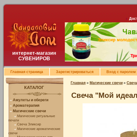
Дост
интернет-магазин
СУВЕНИРОВ
Главная страница
Зарегистрироваться
Вход с паролем
Главная
»
Магические свечи
»
Свечи
КАТАЛОГ
Свеча "Мой идеа
Амулеты и обереги
Ароматерапия
Магические свечи
Магические ритуальные
печати
Свеча Эликсир
Магические ароматические
свечи