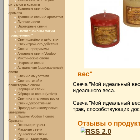
Магические масла для
ритуалов и красоты
Травяные свечи без
аромата
Травяные свечи с ароматом
Лунные свечи
Эгрегорные свечи
Свечи "Законы магии
привлечения"
Свечи двойного действия
Свечи тройного действия
Свечи - программы
Алтарные свечи Voodoo
Мистические свечи
Чакровые свечи
Астральные (зодиакальные)
свечи
вес"
Свечи с амулетами
Свечи стихий и
Свеча "Мой идеальный ве
планетарные свечи
Обрядные свечи
идеального веса.
Обрядные свечи (votive)
Свечи из пчелиного воска
Свеча "Мой идеальный вес
Свечи декоративные
Природные и колдовские
трав, способствующих дос
материалы
Ладаны Voodoo Нового
Орлеана
Отзывы о продук
Готовые ритуалы
Маканые свечи
Рунические свечи
Свечи - талисманы