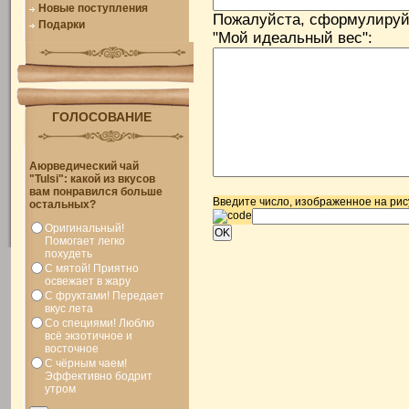
Новые поступления
Пожалуйста, сформулируй
Подарки
"Мой идеальный вес":
ГОЛОСОВАНИЕ
Аюрведический чай
"Tulsi": какой из вкусов
вам понравился больше
Введите число, изображенное на рис
остальных?
Оригинальный!
Помогает легко
похудеть
С мятой! Приятно
освежает в жару
С фруктами! Передает
вкус лета
Со специями! Люблю
всё экзотичное и
восточное
С чёрным чаем!
Эффективно бодрит
утром