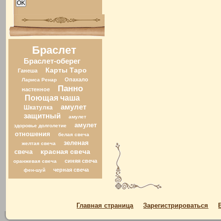
Браслет
Браслет-оберег
Карты Таро
Ганеша
Опахало
Лариса Ренар
Панно
настенное
Поющая чаша
амулет
Шкатулка
защитный
амулет
амулет
здоровье долголетие
отношения
белая свеча
зеленая
желтая свеча
свеча
красная свеча
синяя свеча
оранжевая свеча
черная свеча
фен-шуй
Главная страница
Зарегистрироваться