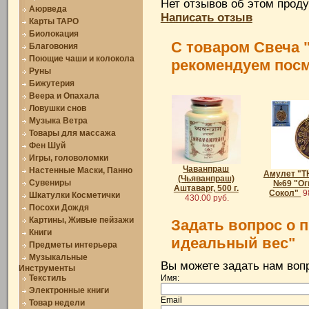
Нет отзывов об этом проду
Аюрведа
Написать отзыв
Карты ТАРО
Биолокация
С товаром Свеча 
Благовония
Поющие чаши и колокола
рекомендуем пос
Руны
Бижутерия
Веера и Опахала
Ловушки снов
Музыка Ветра
Товары для массажа
Фен Шуй
Игры, головоломки
Чаванпраш
Настенные Маски, Панно
Амулет "T
(Чьяванпраш)
Сувениры
№69 "Ог
Аштаварг, 500 г.
Сокол"
9
Шкатулки Косметички
430.00 руб.
Посохи Дождя
Картины, Живые пейзажи
Задать вопрос о 
Книги
идеальный вес"
Предметы интерьера
Музыкальные
Вы можете задать нам во
Инструменты
Текстиль
Имя:
Электронные книги
Email
Товар недели