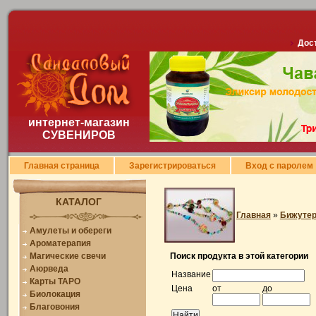
Дост
интернет-магазин
СУВЕНИРОВ
Главная страница
Зарегистрироваться
Вход с паролем
КАТАЛОГ
Главная
»
Бижуте
Амулеты и обереги
Ароматерапия
Магические свечи
Поиск продукта в этой категории
Аюрведа
Название
Карты ТАРО
Цена
от
до
Биолокация
Благовония