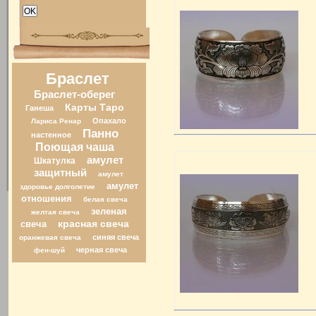
Браслет
Браслет-оберег
Карты Таро
Ганеша
Опахало
Лариса Ренар
Панно
настенное
Поющая чаша
амулет
Шкатулка
защитный
амулет
амулет
здоровье долголетие
отношения
белая свеча
зеленая
желтая свеча
свеча
красная свеча
синяя свеча
оранжевая свеча
черная свеча
фен-шуй