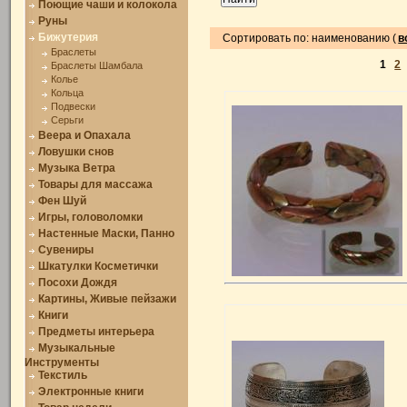
Поющие чаши и колокола
Руны
Бижутерия
Сортировать по: наименованию (
в
Браслеты
1
2
Браслеты Шамбала
Колье
Кольца
Подвески
Серьги
Веера и Опахала
Ловушки снов
Музыка Ветра
Товары для массажа
Фен Шуй
Игры, головоломки
Настенные Маски, Панно
Сувениры
Шкатулки Косметички
Посохи Дождя
Картины, Живые пейзажи
Книги
Предметы интерьера
Музыкальные
Инструменты
Текстиль
Электронные книги