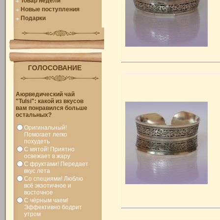
Товар недели
Новые поступления
Подарки
ГОЛОСОВАНИЕ
Аюрведический чай
"Tulsi": какой из вкусов
вам понравился больше
остальных?
Оригинальный!
Помогает легко
похудеть
С мятой! Приятно
освежает в жару
С фруктами! Передает
вкус лета
Со специями! Люблю
всё экзотичное и
восточное
С чёрным чаем!
Эффективно бодрит
утром