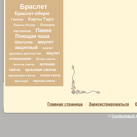
Браслет
Браслет-оберег
Карты Таро
Ганеша
Опахало
Лариса Ренар
Панно
настенное
Поющая чаша
амулет
Шкатулка
защитный
амулет
амулет
здоровье долголетие
отношения
белая свеча
зеленая
желтая свеча
свеча
красная свеча
синяя свеча
оранжевая свеча
черная свеча
фен-шуй
Главная страница
Зарегистрироваться
©
Сандаловый 