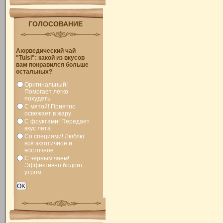
ГОЛОСОВАНИЕ
Аюрведический чай
"Tulsi": какой из вкусов
вам понравился больше
остальных?
Оригинальный!
Помогает легко
похудеть
С мятой! Приятно
освежает в жару
С фруктами! Передает
вкус лета
Со специями! Люблю
всё экзотичное и
восточное
С чёрным чаем!
Эффективно бодрит
утром