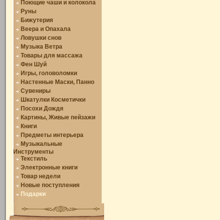
Поющие чаши и колокола
Руны
Бижутерия
Веера и Опахала
Ловушки снов
Музыка Ветра
Товары для массажа
Фен Шуй
Игры, головоломки
Настенные Маски, Панно
Сувениры
Шкатулки Косметички
Посохи Дождя
Картины, Живые пейзажи
Книги
Предметы интерьера
Музыкальные
Инструменты
Текстиль
Электронные книги
Товар недели
Новые поступления
Подарки