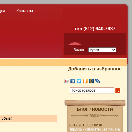
дки
Контакты
тел.(812) 640-7637
Валюта:
Добавить в избранное
БЛОГ / НОВОСТИ
|
убыв
)
25.12.2013 08:34:38
Нирдош - сигареты без табака