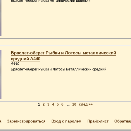
Браслет-оберег Рыбки металлический широкий
Браслет-оберег Рыбки и Лотосы металлический
средний A440
A440
Браслет-оберег Рыбки и Лотосы металлический средний
1
2
3
4
5
6
...
10
след >>
а
Зарегистрироваться
Вход с паролем
Прайс-лист
Обратна