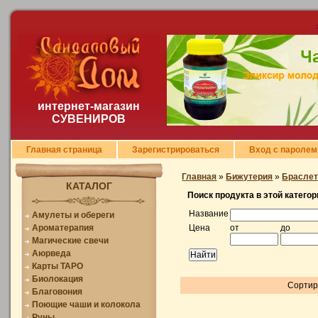
интернет-магазин
СУВЕНИРОВ
Главная страница
Зарегистрироваться
Вход с паролем
Главная
»
Бижутерия
»
Брасле
КАТАЛОГ
Поиск продукта в этой категор
Название
Амулеты и обереги
Ароматерапия
Цена
от
до
Магические свечи
Аюрведа
Карты ТАРО
Биолокация
Сортир
Благовония
Поющие чаши и колокола
Руны