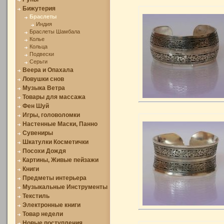
Бижутерия
Браслеты
Индия
Браслеты Шамбала
Колье
Кольца
Подвески
Серьги
Веера и Опахала
Ловушки снов
Музыка Ветра
Товары для массажа
Фен Шуй
Игры, головоломки
Настенные Маски, Панно
Сувениры
Шкатулки Косметички
Посохи Дождя
Картины, Живые пейзажи
Книги
Предметы интерьера
Музыкальные Инструменты
Текстиль
Электронные книги
Товар недели
Новые поступления