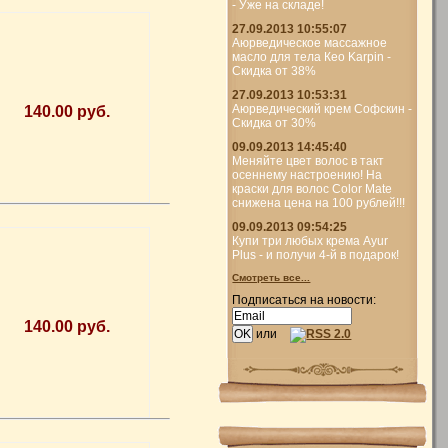
- Уже на складе!
27.09.2013 10:55:07
Аюрведическое массажное
масло для тела Кео Karpin -
Скидка от 38%
27.09.2013 10:53:31
Аюрведический крем Софскин -
140.00 руб.
Скидка от 30%
09.09.2013 14:45:40
Меняйте цвет волос в такт
осеннему настроению! На
краски для волос Color Mate
снижена цена на 100 рублей!!!
09.09.2013 09:54:25
Купи три любых крема Ayur
Plus - и получи 4-й в подарок!
Смотреть все...
Подписаться на новости:
140.00 руб.
или