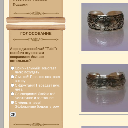
Подарки
ГОЛОСОВАНИЕ
Аюрведический чай "Tulsi":
какой из вкусов вам
понравился больше
остальных?
Оригинальный! Помогает
легко похудеть
С мятой! Приятно освежает
в жару
С фруктами! Передает вкус
лета
Со специями! Люблю всё
экзотичное и восточное
С чёрным чаем!
Эффективно бодрит утром