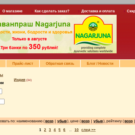
О магазине
Как сделать заказ?
Доставка и оплата
Ски
Прайс-лист
Обратная связь
Блог / Новости
ты
Индия
(34)
ии
овать по: наименованию (
возр
|
убыв
), цене (
возр
|
убыв
), рейтингу (
возр
1
2
3
4
5
6
...
10
след >>