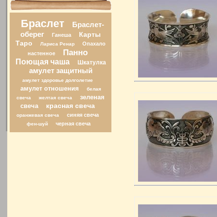
Браслет
Браслет-
оберег
Карты
Ганеша
Таро
Опахало
Лариса Ренар
Панно
настенное
Поющая чаша
Шкатулка
амулет защитный
амулет здоровье долголетие
амулет отношения
белая
зеленая
свеча
желтая свеча
свеча
красная свеча
синяя свеча
оранжевая свеча
черная свеча
фен-шуй