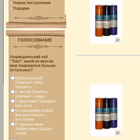
Новые поступления
Подарки
ГОЛОСОВАНИЕ
Аюрведический чай
"Tulsi": какой из вкусов
вам понравился больше
остальных?
Оригинальный!
Помогает легко
похудеть
С мятой! Приятно
освежает в жару
С фруктами! Передает
вкус лета
Со специями! Люблю
всё экзотичное и
восточное
С чёрным чаем!
Эффективно бодрит
утром