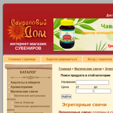
Дост
интернет-магазин
СУВЕНИРОВ
Главная страница
Зарегистрироваться
Вход с паролем
Главная
»
Магические свечи
»
Эгре
КАТАЛОГ
Поиск продукта в этой категории
Название
Амулеты и обереги
Ароматерапия
Цена
от
до
Магические свечи
Магические ритуальные
печати
Свеча Эликсир
Эгрегорные свечи
Магические ароматические
свечи
Эгрегорные свечи
созданы в с