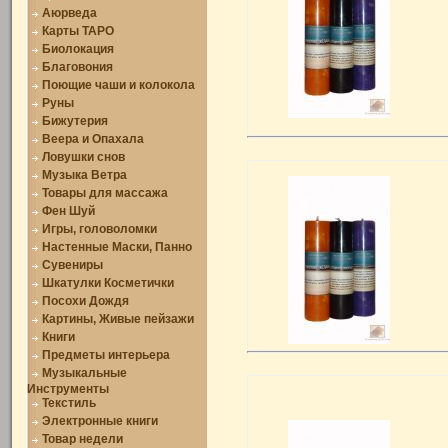
Аюрведа
Карты ТАРО
Биолокация
Благовония
Поющие чаши и колокола
Руны
Бижутерия
Веера и Опахала
Ловушки снов
Музыка Ветра
Товары для массажа
Фен Шуй
Игры, головоломки
Настенные Маски, Панно
Сувениры
Шкатулки Косметички
Посохи Дождя
Картины, Живые пейзажи
Книги
Предметы интерьера
Музыкальные
Инструменты
Текстиль
Электронные книги
Товар недели