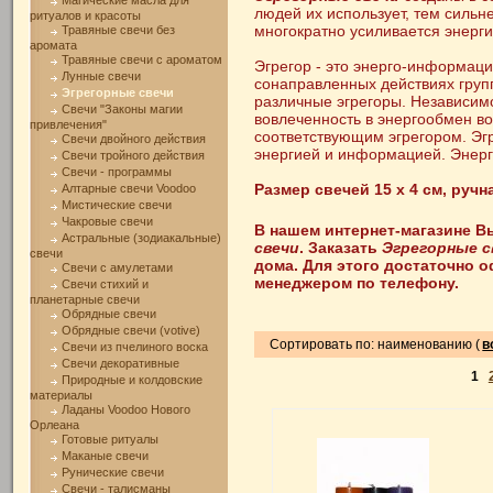
Магические масла для
людей их использует, тем сильне
ритуалов и красоты
многократно усиливается энерги
Травяные свечи без
аромата
Травяные свечи с ароматом
Эгрегор - это энерго-информац
Лунные свечи
сонаправленных действиях гру
Эгрегорные свечи
различные эгрегоры. Независим
Свечи "Законы магии
вовлеченность в энергообмен во
привлечения"
соответствующим эгрегором. Эг
Свечи двойного действия
энергией и информацией. Энерги
Свечи тройного действия
Свечи - программы
Размер свечей 15 х 4 см, руч
Алтарные свечи Voodoo
Мистические свечи
Чакровые свечи
В нашем интернет-магазине В
Астральные (зодиакальные)
свечи
. Заказать
Эгрегорные с
свечи
дома. Для этого достаточно о
Свечи с амулетами
менеджером по телефону.
Свечи стихий и
планетарные свечи
Обрядные свечи
Обрядные свечи (votive)
Сортировать по: наименованию (
в
Свечи из пчелиного воска
Свечи декоративные
1
Природные и колдовские
материалы
Ладаны Voodoo Нового
Орлеана
Готовые ритуалы
Маканые свечи
Рунические свечи
Свечи - талисманы