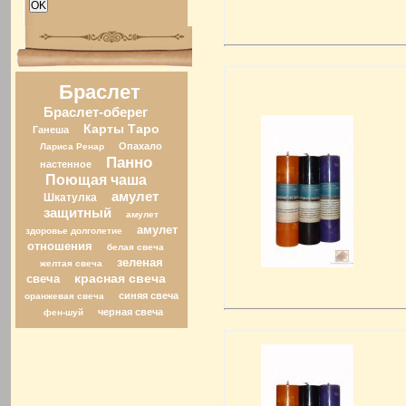
Браслет
Браслет-оберег
Карты Таро
Ганеша
Опахало
Лариса Ренар
Панно
настенное
Поющая чаша
амулет
Шкатулка
защитный
амулет
амулет
здоровье долголетие
отношения
белая свеча
зеленая
желтая свеча
свеча
красная свеча
синяя свеча
оранжевая свеча
черная свеча
фен-шуй