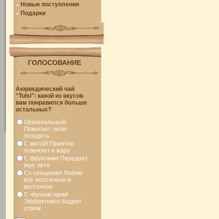
Новые поступления
Подарки
ГОЛОСОВАНИЕ
Аюрведический чай
"Tulsi": какой из вкусов
вам понравился больше
остальных?
Оригинальный!
Помогает легко
похудеть
С мятой! Приятно
освежает в жару
С фруктами! Передает
вкус лета
Со специями! Люблю
всё экзотичное и
восточное
С чёрным чаем!
Эффективно бодрит
утром