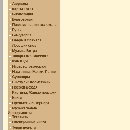
Аюрведа
Карты ТАРО
Биолокация
Благовония
Поющие чаши и колокола
Руны
Бижутерия
Веера и Опахала
Ловушки снов
Музыка Ветра
Товары для массажа
Фен Шуй
Игры, головоломки
Настенные Маски, Панно
Сувениры
Шкатулки Косметички
Посохи Дождя
Картины, Живые пейзажи
Книги
Предметы интерьера
Музыкальные
Инструменты
Текстиль
Электронные книги
Товар недели