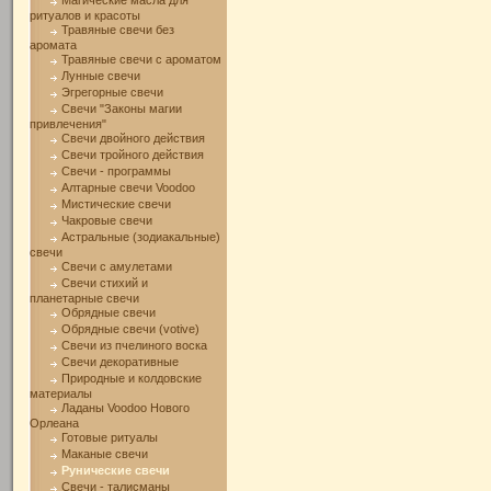
Магические масла для
ритуалов и красоты
Травяные свечи без
аромата
Травяные свечи с ароматом
Лунные свечи
Эгрегорные свечи
Свечи "Законы магии
привлечения"
Свечи двойного действия
Свечи тройного действия
Свечи - программы
Алтарные свечи Voodoo
Мистические свечи
Чакровые свечи
Астральные (зодиакальные)
свечи
Свечи с амулетами
Свечи стихий и
планетарные свечи
Обрядные свечи
Обрядные свечи (votive)
Свечи из пчелиного воска
Свечи декоративные
Природные и колдовские
материалы
Ладаны Voodoo Нового
Орлеана
Готовые ритуалы
Маканые свечи
Рунические свечи
Свечи - талисманы