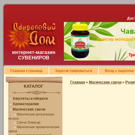
Дост
интернет-магазин
СУВЕНИРОВ
Главная страница
Зарегистрироваться
Вход с паролем
Главная
»
Магические свечи
»
Руни
КАТАЛОГ
Амулеты и обереги
Ароматерапия
Магические свечи
Магические ритуальные
печати
Свеча Эликсир
Магические ароматические
свечи