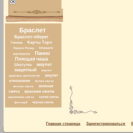
Браслет
Браслет-оберег
Карты Таро
Ганеша
Опахало
Лариса Ренар
Панно
настенное
Поющая чаша
амулет
Шкатулка
защитный
амулет
амулет
здоровье долголетие
отношения
белая свеча
зеленая
желтая свеча
свеча
красная свеча
синяя свеча
оранжевая свеча
черная свеча
фен-шуй
Главная страница
Зарегистрироваться