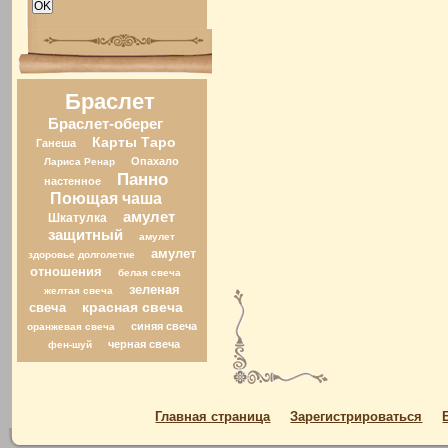
Браслет
Браслет-оберег
Карты Таро
Ганеша
Опахало
Лариса Ренар
Панно
настенное
Поющая чаша
амулет
Шкатулка
защитный
амулет
амулет
здоровье долголетие
отношения
белая свеча
зеленая
желтая свеча
свеча
красная свеча
синяя свеча
оранжевая свеча
черная свеча
фен-шуй
Главная страница
Зарегистрироваться