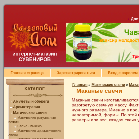
Дост
интернет-магазин
СУВЕНИРОВ
Главная страница
Зарегистрироваться
Вход с паролем
Главная
»
Магические свечи
»
Мака
КАТАЛОГ
Маканые свечи
Маканые свечи изготавливаются
Амулеты и обереги
разогретую свечную массу. Факт
Ароматерапия
нужного размера. Именно в проц
Магические свечи
неповторимой, формы. По этой 
Магические ритуальные
размеры или вес, каждая свеча 
печати
Свеча Эликсир
Магические ароматические
свечи