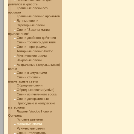
Магические масла для
ритуалов и красоты
Травяные свечи без
аромата
Травяные свечи с ароматом
Лунные свечи
Эгрегорные свечи
Свечи "Законы магии
привлечения"
Свечи двойного действия
Свечи тройного действия
Свечи - программы
Алтарные свечи Voodoo
Мистические свечи
Чакровые свечи
Астральные (зодиакальные)
свечи
Свечи с амулетами
Свечи стихий и
планетарные свечи
Обрядные свечи
Обрядные свечи (votive)
Свечи из пчелиного воска
Свечи декоративные
Природные и колдовские
материалы
Ладаны Voodoo Нового
Орлеана
Готовые ритуалы
Маканые свечи
Рунические свечи
Свечи - талисманы