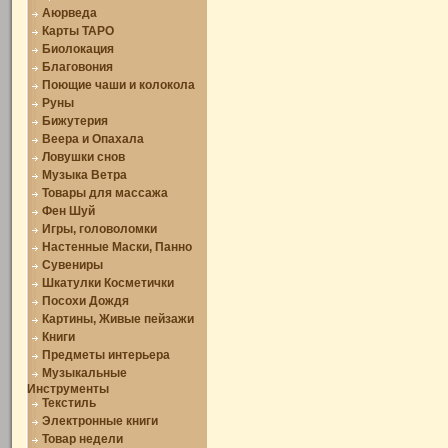
Аюрведа
Карты ТАРО
Биолокация
Благовония
Поющие чаши и колокола
Руны
Бижутерия
Веера и Опахала
Ловушки снов
Музыка Ветра
Товары для массажа
Фен Шуй
Игры, головоломки
Настенные Маски, Панно
Сувениры
Шкатулки Косметички
Посохи Дождя
Картины, Живые пейзажи
Книги
Предметы интерьера
Музыкальные
Инструменты
Текстиль
Электронные книги
Товар недели