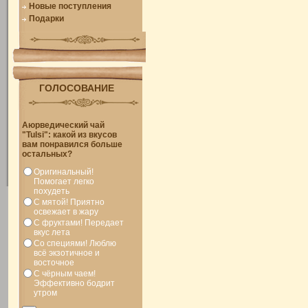
Новые поступления
Подарки
ГОЛОСОВАНИЕ
Аюрведический чай
"Tulsi": какой из вкусов
вам понравился больше
остальных?
Оригинальный!
Помогает легко
похудеть
С мятой! Приятно
освежает в жару
С фруктами! Передает
вкус лета
Со специями! Люблю
всё экзотичное и
восточное
С чёрным чаем!
Эффективно бодрит
утром