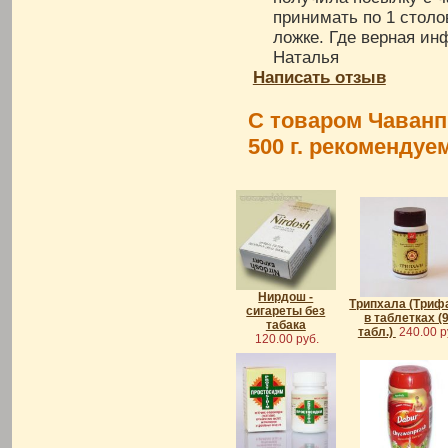
принимать по 1 столов
ложке. Где верная и
Наталья
Написать отзыв
С товаром Чаванп
500 г. рекомендуе
Нирдош -
Трипхала (Триф
сигареты без
в таблетках (
табака
табл.)
240.00 р
120.00 руб.