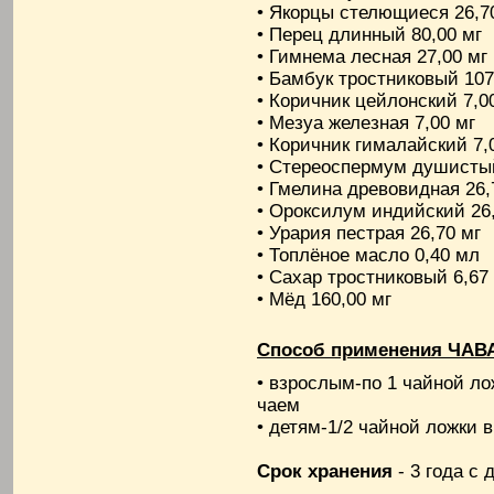
• Якорцы стелющиеся 26,7
• Перец длинный 80,00 мг
• Гимнема лесная 27,00 мг
• Бамбук тростниковый 107
• Коричник цейлонский 7,0
• Мезуа железная 7,00 мг
• Коричник гималайский 7,
• Стереоспермум душистый
• Гмелина древовидная 26,
• Ороксилум индийский 26,
• Урария пестрая 26,70 мг
• Топлёное масло 0,40 мл
• Сахар тростниковый 6,67 
• Мёд 160,00 мг
Способ применения ЧА
• взрослым-по 1 чайной ло
чаем
• детям-1/2 чайной ложки в
Срок хранения
- 3 года с 