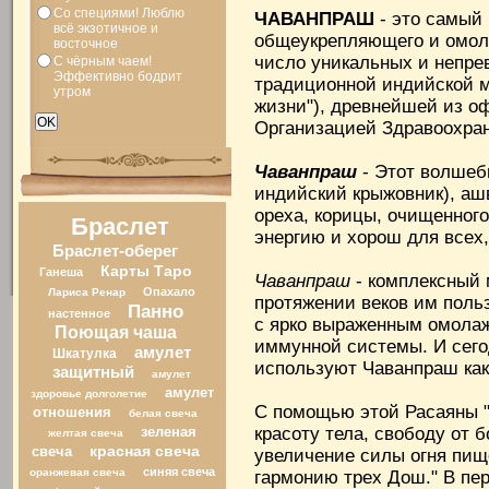
Со специями! Люблю
ЧАВАНПРАШ
- это самый
всё экзотичное и
общеукрепляющего и омол
восточное
число уникальных и непре
С чёрным чаем!
Эффективно бодрит
традиционной индийской м
утром
жизни"), древнейшей из 
Организацией Здравоохран
Чаванпраш
- Этот волшебн
индийский крыжовник), ашв
ореха, корицы, очищенног
Браслет
энергию и хорош для всех,
Браслет-оберег
Карты Таро
Ганеша
Чаванпраш
- комплексный 
Опахало
Лариса Ренар
протяжении веков им поль
Панно
настенное
с ярко выраженным омола
Поющая чаша
иммунной системы. И сего
амулет
Шкатулка
используют Чаванпраш как
защитный
амулет
амулет
здоровье долголетие
С помощью этой Расаяны "ч
отношения
белая свеча
зеленая
красоту тела, свободу от 
желтая свеча
свеча
красная свеча
увеличение силы огня пищ
синяя свеча
оранжевая свеча
гармонию трех Дош." В пер