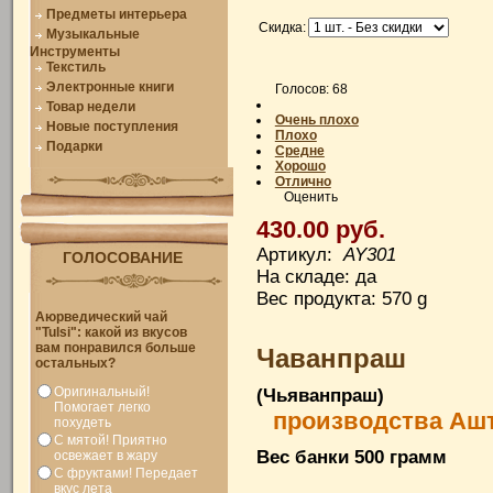
Предметы интерьера
Скидка:
Музыкальные
Инструменты
Текстиль
Электронные книги
Голосов: 68
Товар недели
Очень плохо
Новые поступления
Плохо
Подарки
Средне
Хорошо
Отлично
Оценить
430.00 руб.
Артикул:
AY301
ГОЛОСОВАНИЕ
На складе: да
Вес продукта: 570 g
Аюрведический чай
"Tulsi": какой из вкусов
вам понравился больше
Чаванпраш
остальных?
Оригинальный!
(Чьяванпраш)
Помогает легко
производства Аш
похудеть
С мятой! Приятно
Вес банки 500 грамм
освежает в жару
С фруктами! Передает
вкус лета