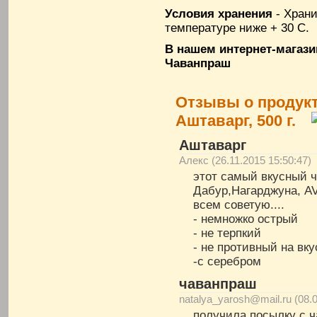
Условия хранения
- Храни
температуре ниже + 30 С.
В нашем интернет-магази
Чаванпраш
Отзывы о продукт
Аштаварг, 500 г.
Аштаварг
Алекс (26.11.2015 15:50:47)
этот самый вкусный ч
Дабур,Нагарджуна, AV
всем советую....
- немножко острый
- не терпкий
- не противный на вку
-с серебром
чаванпраш
natalya_yarosh@mail.ru (08.0
получила посылку с ч