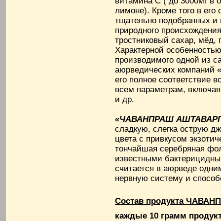
витамина С ( до 3000мг в 
лимоне). Кроме того в его
тщательно подобранных и
природного происхождения
тростниковый сахар, мёд, 
Характерной особенност
производимого одной из с
аюрведических компаний 
его полное соответствие 
всем параметрам, включая
и др.
«ЧАВАНПРАШ АШТАВАР
сладкую, слегка острую д
цвета с привкусом экзотич
тончайшая серебряная фол
известными бактерицидн
считается в аюрведе одни
нервную систему и спосо
Состав продукта ЧАВА
каждые 10 грамм продукт