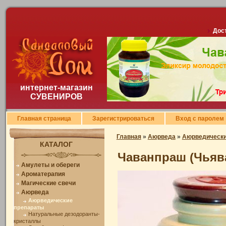
Дост
интернет-магазин
СУВЕНИРОВ
Главная страница
Зарегистрироваться
Вход с паролем
Главная
»
Аюрведа
»
Аюрведически
КАТАЛОГ
Чаванпраш (Чьява
Амулеты и обереги
Ароматерапия
Магические свечи
Аюрведа
Аюрведические
препараты
Натуральные дезодоранты-
кристаллы