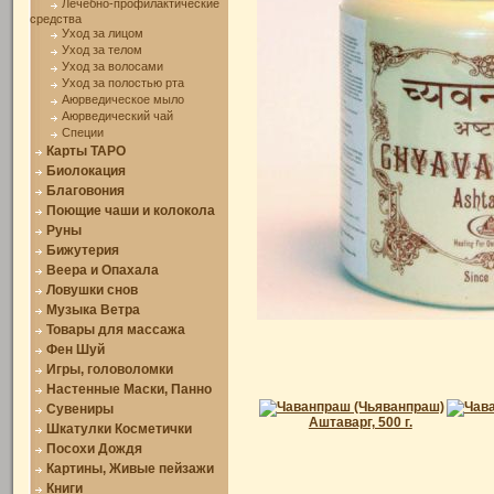
Лечебно-профилактические
средства
Уход за лицом
Уход за телом
Уход за волосами
Уход за полостью рта
Аюрведическое мыло
Аюрведический чай
Специи
Карты ТАРО
Биолокация
Благовония
Поющие чаши и колокола
Руны
Бижутерия
Веера и Опахала
Ловушки снов
Музыка Ветра
Товары для массажа
Фен Шуй
Игры, головоломки
Настенные Маски, Панно
Сувениры
Шкатулки Косметички
Посохи Дождя
Картины, Живые пейзажи
Книги