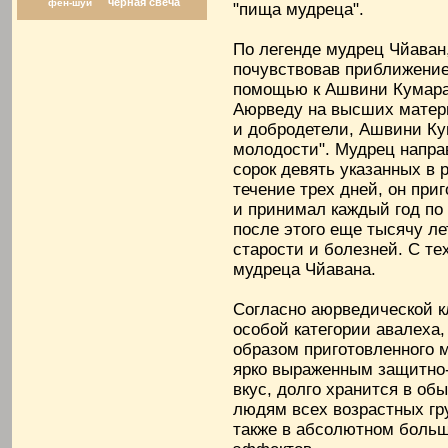
черная свеча
фен-шуй
"пища мудреца".
По легенде мудрец Чйаван
почувствовав приближение
помощью к Ашвини Кумара
Аюрведу на высших матери
и добродетели, Ашвини Ку
молодости". Мудрец напра
сорок девять указанных в 
течение трех дней, он при
и принимал каждый год по 
после этого еще тысячу ле
старости и болезней. С те
мудреца Чйавана.
Согласно аюрведической 
особой категории авалеха,
образом приготовленного 
ярко выраженным защитно
вкус, долго хранится в об
людям всех возрастных гр
также в абсолютном больш