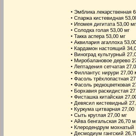
• Эмблика лекарственная 6,
• Спаржа кистевидная 53,0
• Ипомея дигитата 53,00 мг
• Солодка голая 53,00 мг
• Такка аспера 53,00 мг
• Аквилария агаллоха 53,00
• Кардамон настоящий 34,0
• Виноград культурный 27,
• Миробалановое дерево 27
• Лептадения сетчатая 27,0
• Филлантус нирури 27,00 
• Фасоль трёхлопастная 27
• Фасоль редкоцветковая 2
• Борхавия раскидистая 27
• Фисташка китайская 27,0
• Девясил кистевидный 27,
• Куркума цитварная 27,00
• Сыть круглая 27,00 мг
• Айва бенгальская 26,70 м
• Клеродендрум мохнатый 
• Десмодиум гангский 26,7