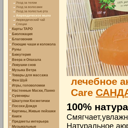
Уход за телом
Уход за волосами
Уход за полостью рта
Аюрведическое мыло
Аюрведический чай
Специи
Карты ТАРО
Биолокация
Благовония
Поющие чаши и колокола
Руны
Бижутерия
Веера и Опахала
Ловушки снов
Музыка Ветра
Товары для массажа
лечебное а
Фен Шуй
Игры, головоломки
Care
САНД
Настенные Маски, Панно
Сувениры
Шкатулки Косметички
100% натур
Посохи Дождя
Картины, Живые пейзажи
Смягчает,увлажн
Книги
Предметы интерьера
Натуральное аю
Музыкальные