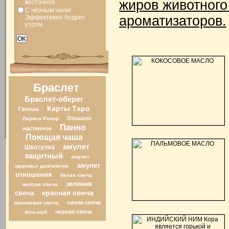
жиров животного
восточное
С чёрным чаем!
ароматизаторов.
Эффективно бодрит
утром
Браслет
Браслет-оберег
Карты Таро
Ганеша
Опахало
Лариса Ренар
Панно
настенное
Поющая чаша
амулет
Шкатулка
защитный
амулет
амулет
здоровье долголетие
отношения
белая свеча
зеленая
желтая свеча
свеча
красная свеча
синяя свеча
оранжевая свеча
черная свеча
фен-шуй