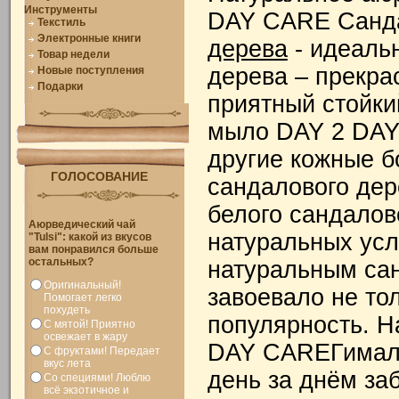
Инструменты
DAY CARE Санд
Текстиль
Электронные книги
дерева
- идеальн
Товар недели
дерева – прекра
Новые поступления
Подарки
приятный стойки
мыло DAY 2 DAY
другие кожные б
ГОЛОСОВАНИЕ
сандалового дер
белого сандалов
Аюрведический чай
натуральных усл
"Tulsi": какой из вкусов
вам понравился больше
остальных?
натуральным са
Оригинальный!
завоевало не то
Помогает легко
похудеть
популярность. Н
С мятой! Приятно
освежает в жару
DAY CARE
Гимал
С фруктами! Передает
вкус лета
день за днём за
Со специями! Люблю
всё экзотичное и