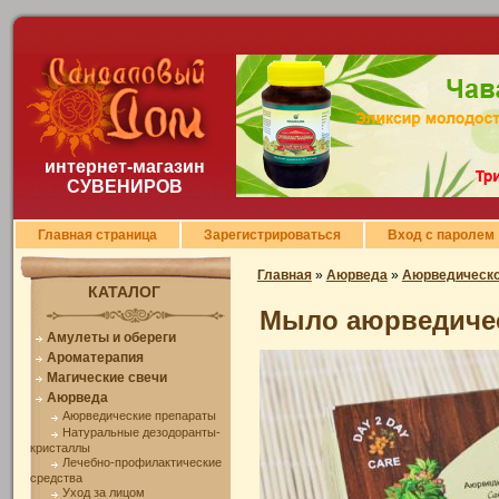
интернет-магазин
СУВЕНИРОВ
Главная страница
Зарегистрироваться
Вход с паролем
Главная
»
Аюрведа
»
Аюрведическ
КАТАЛОГ
Мыло аюрведичес
Амулеты и обереги
Ароматерапия
Магические свечи
Аюрведа
Аюрведические препараты
Натуральные дезодоранты-
кристаллы
Лечебно-профилактические
средства
Уход за лицом