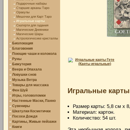
Подарочные наборы
Старшие арканы Таро
Оракулы
Мешочки для Карт Таро
Игральные карты
Скатерти для гадания
Магические Дневники
Магические Шары
Астрологичесике кристаллы
Биолокация
Благовония
Поющие чаши и колокола
Руны
Бижутерия
Веера и Опахала
Ловушки снов
Музыка Ветра
Товары для массажа
Игральные карты 
Фен Шуй
Игры, головоломки
Настенные Маски, Панно
Размер карты: 5,8 см х 8
Сувениры
Шкатулки Косметички
Материал: картон.
Посохи Дождя
Количество: 54 шт.
Картины, Живые пейзажи
Книги
Эта необычная колода, р