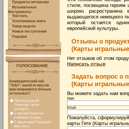
Предметы интерьера
стиле, посвещена героям
Музыкальные
широко расространена 
Инструменты
Текстиль
выдающегося немецкого пи
Электронные книги
который остается одн
Товар недели
европейской культуры.
Новые поступления
Подарки
Отзывы о продукт
(Карты игральны
Нет отзывов об этом проду
Написать отзыв
ГОЛОСОВАНИЕ
Задать вопрос о 
Аюрведический чай
(Карты игральные
"Tulsi": какой из вкусов
вам понравился больше
Вы можете задать нам во
остальных?
Имя:
Оригинальный!
Помогает легко
Email
похудеть
С мятой! Приятно
Пожалуйста, сформулируй
освежает в жару
С фруктами! Передает
карты Гете (Карты игральн
вкус лета