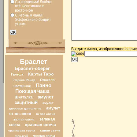
Со специями! Люблю
всё экзотичное и
восточное
С чёрным чаем!
Эффективно бодрит
утром
Введите число, изображенное на рис
Браслет
Браслет-оберег
Карты Таро
Ганеша
Опахало
Лариса Ренар
Панно
настенное
Поющая чаша
амулет
Шкатулка
защитный
амулет
амулет
здоровье долголетие
отношения
белая свеча
зеленая
желтая свеча
свеча
красная свеча
синяя свеча
оранжевая свеча
черная свеча
фен-шуй