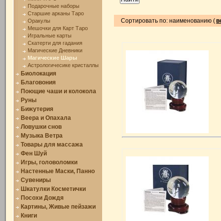
Подарочные наборы
Старшие арканы Таро
Сортировать по: наименованию (
в
Оракулы
Мешочки для Карт Таро
Игральные карты
Скатерти для гадания
Магические Дневники
Магические Шары
Астрологичесике кристаллы
Биолокация
Благовония
Поющие чаши и колокола
Руны
Бижутерия
Веера и Опахала
Ловушки снов
Музыка Ветра
Товары для массажа
Фен Шуй
Игры, головоломки
Настенные Маски, Панно
Сувениры
Шкатулки Косметички
Посохи Дождя
Картины, Живые пейзажи
Книги