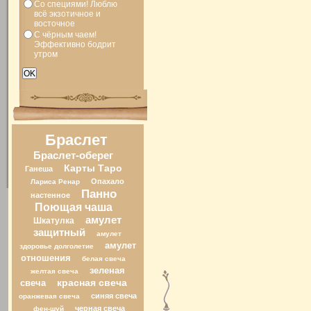
Со специями! Люблю
всё экзотичное и
восточное
С чёрным чаем!
Эффективно бодрит
утром
Браслет
Браслет-оберег
Карты Таро
Ганеша
Опахало
Лариса Ренар
Панно
настенное
Поющая чаша
амулет
Шкатулка
защитный
амулет
амулет
здоровье долголетие
отношения
белая свеча
зеленая
желтая свеча
свеча
красная свеча
синяя свеча
оранжевая свеча
черная свеча
фен-шуй