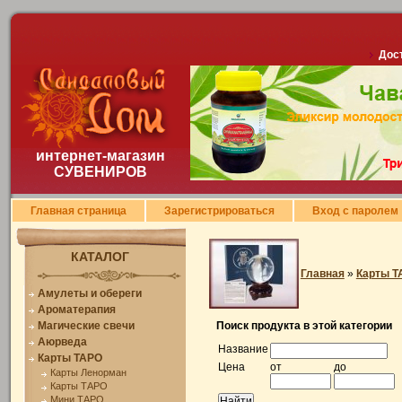
Дост
интернет-магазин
СУВЕНИРОВ
Главная страница
Зарегистрироваться
Вход с паролем
КАТАЛОГ
Главная
»
Карты Т
Амулеты и обереги
Ароматерапия
Магические свечи
Поиск продукта в этой категории
Аюрведа
Название
Карты ТАРО
Цена
от
до
Карты Ленорман
Карты ТАРО
Мини ТАРО