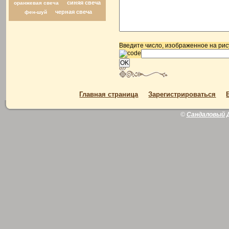
синяя свеча
оранжевая свеча
черная свеча
фен-шуй
Введите число, изображенное на рис
Главная страница
Зарегистрироваться
©
Сандаловый 