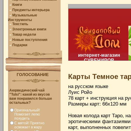
Книги
Предметы интерьера
Музыкальные
Инструменты
Текстиль
Электронные книги
Товар недели
Новые поступления
Подарки
ГОЛОСОВАНИЕ
Карты Темное та
на русском языке
Аюрведический чай
Луис Ройо
"Tulsi": какой из вкусов
78 карт + инструкция на р
вам понравился больше
остальных?
Размеры карт: 66х120 мм
Оригинальный!
Помогает легко
Новая колода карт Таро, 
похудеть
эротическими фантазиями
С мятой! Приятно
карт, выполненных повели
освежает в жару