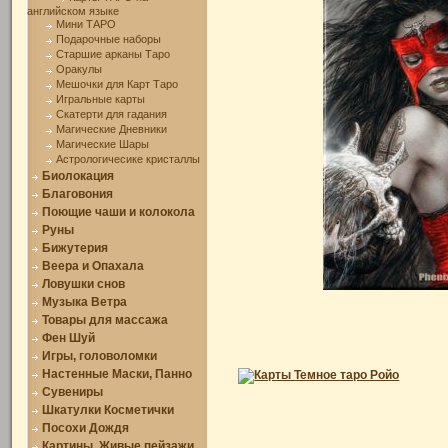
английском языке
Мини ТАРО
Подарочные наборы
Старшие арканы Таро
Оракулы
Мешочки для Карт Таро
Игральные карты
Скатерти для гадания
Магические Дневники
Магические Шары
Астрологичесике кристаллы
Биолокация
Благовония
Поющие чаши и колокола
Руны
Бижутерия
Веера и Опахала
Ловушки снов
Музыка Ветра
Товары для массажа
Фен Шуй
Игры, головоломки
Настенные Маски, Панно
Сувениры
Шкатулки Косметички
Посохи Дождя
Картины, Живые пейзажи