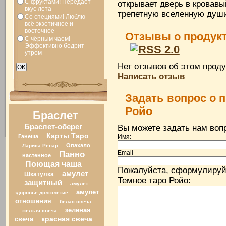
С фруктами! Передает
открывает дверь в кровавы
вкус лета
трепетную вселенную душ
Со специями! Люблю
всё экзотичное и
восточное
Отзывы о продукт
С чёрным чаем!
Эффективно бодрит
утром
Нет отзывов об этом проду
Написать отзыв
Задать вопрос о 
Ройо
Браслет
Браслет-оберег
Вы можете задать нам во
Карты Таро
Ганеша
Имя:
Опахало
Лариса Ренар
Панно
Email
настенное
Поющая чаша
Пожалуйста, сформулируй
амулет
Шкатулка
Темное таро Ройо:
защитный
амулет
амулет
здоровье долголетие
отношения
белая свеча
зеленая
желтая свеча
свеча
красная свеча