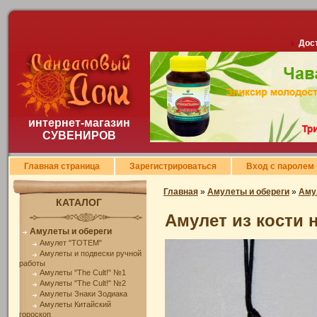
Дост
интернет-магазин
СУВЕНИРОВ
Главная страница
Зарегистрироваться
Вход с паролем
Главная
»
Амулеты и обереги
»
Аму
КАТАЛОГ
Амулет из кости 
Амулеты и обереги
Амулет "TOTEM"
Амулеты и подвески ручной
работы
Амулеты "The Cult!" №1
Амулеты "The Cult!" №2
Амулеты Знаки Зодиака
Амулеты Китайский
гороскоп