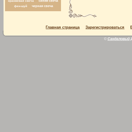
синяя свеча
оранжевая свеча
черная свеча
фен-шуй
Главная страница
Зарегистрироваться
©
Сандаловый 