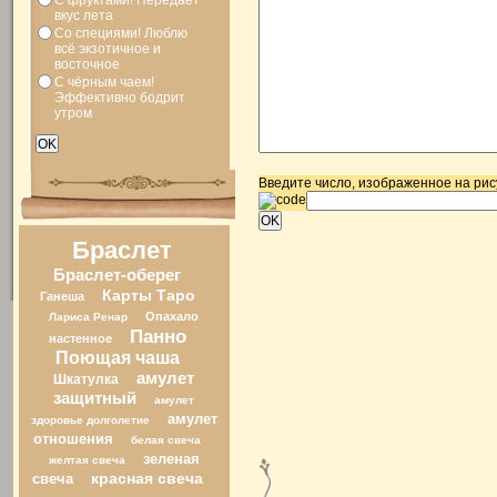
С фруктами! Передает
вкус лета
Со специями! Люблю
всё экзотичное и
восточное
С чёрным чаем!
Эффективно бодрит
утром
Введите число, изображенное на рис
Браслет
Браслет-оберег
Карты Таро
Ганеша
Опахало
Лариса Ренар
Панно
настенное
Поющая чаша
амулет
Шкатулка
защитный
амулет
амулет
здоровье долголетие
отношения
белая свеча
зеленая
желтая свеча
свеча
красная свеча