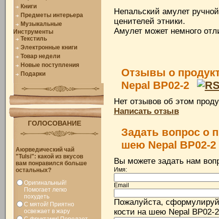
Книги
Непальский амулет ручной
Предметы интерьера
ценителей этники.
Музыкальные
Амулет может немного отл
Инструменты
Текстиль
Электронные книги
Товар недели
Новые поступления
Отзывы о продукт
Подарки
Nepal BP02-2
Нет отзывов об этом проду
Написать отзыв
ГОЛОСОВАНИЕ
Задать вопрос о п
шею Nepal BP02-2
Аюрведический чай
"Tulsi": какой из вкусов
Вы можете задать нам во
вам понравился больше
Имя:
остальных?
Оригинальный!
Email
Помогает легко
похудеть
Пожалуйста, сформулируй
С мятой! Приятно
кости на шею Nepal BP02-2
освежает в жару