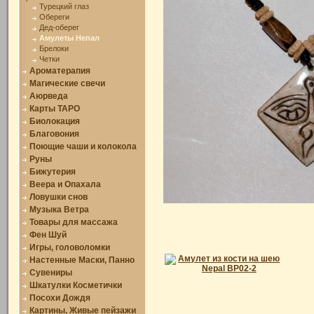
Турецкий глаз
Обереги
Дед-оберег
Амулеты Непал
Брелоки
Четки
Ароматерапия
Магические свечи
Аюрведа
Карты ТАРО
Биолокация
Благовония
Поющие чаши и колокола
Руны
Бижутерия
Веера и Опахала
Ловушки снов
Музыка Ветра
Товары для массажа
Фен Шуй
Игры, головоломки
Настенные Маски, Панно
Сувениры
Шкатулки Косметички
Посохи Дождя
Картины, Живые пейзажи