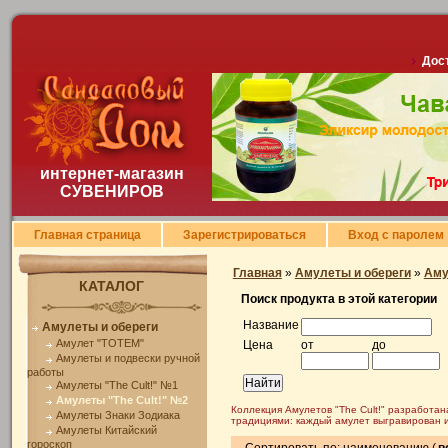
Дост
интернет-магазин
СУВЕНИРОВ
Главная страница
Зарегистрироваться
Вход с паролем
Главная
»
Амулеты и обереги
»
Аму
КАТАЛОГ
Поиск продукта в этой категории
Название
Амулеты и обереги
Амулет "TOTEM"
Цена
от
до
Амулеты и подвески ручной
работы
Амулеты "The Cult!" №1
Амулеты "The Cult!" №2
Коллекция Амулетов "The Cult!"
разработана
Амулеты Знаки Зодиака
традициями: каждый амулет выгравирован и
Амулеты Китайский
гороскоп