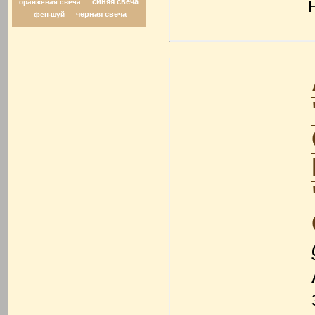
синяя свеча
оранжевая свеча
черная свеча
фен-шуй