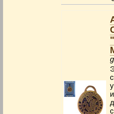
g
Э
с
у
и
д
с