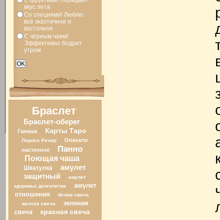
С фруктами! Передает
вкус лета
Со специями! Люблю
всё экзотичное и
восточное
С чёрным чаем!
Эффективно бодрит
утром
Браслет
Браслет-оберег
Карты Таро
Ганеша
Опахало
Лариса Ренар
Панно
настенное
Поющая чаша
амулет
Шкатулка
защитный
амулет
амулет
здоровье долголетие
отношения
белая свеча
зеленая
желтая свеча
свеча
красная свеча