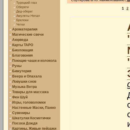
Сортировать по: наименованию (
в
Турецкий глаз
Обереги
1
2
Дед-оберег
Амулеты Непал
Брелоки
Четки
Ароматерапия
Магические свечи
Аюрведа
Карты ТАРО
Биолокация
Благовония
Поющие чаши и колокола
Руны
Бижутерия
Веера и Опахала
Ловушки снов
Музыка Ветра
Товары для массажа
Фен Шуй
Игры, головоломки
Настенные Маски, Панно
Сувениры
Шкатулки Косметички
Посохи Дождя
Картины, Живые пейзажи