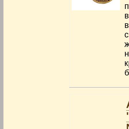
п
в
в
ж
н
к
б