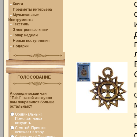
Книги
Предметы интерьера
Музыкальные
Инструменты
Текстиль
Электронные книги
Товар недели
Новые поступления
Подарки
ГОЛОСОВАНИЕ
Аюрведический чай
"Tulsi": какой из вкусов
вам понравился больше
остальных?
Оригинальный!
Помогает легко
похудеть
С мятой! Приятно
освежает в жару