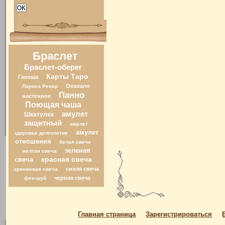
Браслет
Браслет-оберег
Карты Таро
Ганеша
Опахало
Лариса Ренар
Панно
настенное
Поющая чаша
амулет
Шкатулка
защитный
амулет
амулет
здоровье долголетие
отношения
белая свеча
зеленая
желтая свеча
свеча
красная свеча
синяя свеча
оранжевая свеча
черная свеча
фен-шуй
Главная страница
Зарегистрироваться