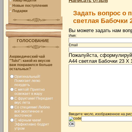
Написать отзыв
Товар недели
Новые поступления
Подарки
Задать вопрос о 
светлая Бабочки 
Вы можете задать нам во
Имя:
ГОЛОСОВАНИЕ
Email
Пожалуйста, сформулируй
Аюрведический чай
A44 светлая Бабочки 23 X 
"Tulsi": какой из вкусов
вам понравился больше
остальных?
Оригинальный!
Помогает легко
похудеть
С мятой! Приятно
освежает в жару
С фруктами! Передает
вкус лета
Со специями! Люблю
всё экзотичное и
Введите число, изображенное на рис
восточное
С чёрным чаем!
Эффективно бодрит
утром