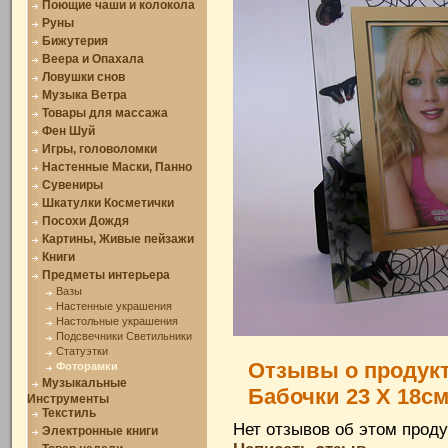
Поющие чаши и колокола
Руны
Бижутерия
Веера и Опахала
Ловушки снов
Музыка Ветра
Товары для массажа
Фен Шуй
Игры, головоломки
Настенные Маски, Панно
Сувениры
Шкатулки Косметички
Посохи Дождя
Картины, Живые пейзажи
Книги
Предметы интерьера
Вазы
Настенные украшения
Настольные украшения
Подсвечники Светильники
Статуэтки
Отзывы о продукт
Фоторамки
Музыкальные
Бабочки 23 X 18с
Инструменты
Текстиль
Нет отзывов об этом проду
Электронные книги