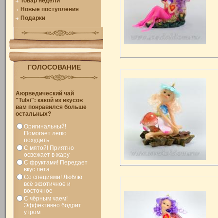
Товар недели
Новые поступления
Подарки
ГОЛОСОВАНИЕ
Аюрведический чай
"Tulsi": какой из вкусов
вам понравился больше
остальных?
Оригинальный!
Помогает легко
похудеть
С мятой! Приятно
освежает в жару
С фруктами! Передает
вкус лета
Со специями! Люблю
всё экзотичное и
восточное
С чёрным чаем!
Эффективно бодрит
утром