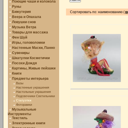
Поющие чаши и колокола
Руны
Бижутерия
Сортировать по: наименованию (
в
Веера и Опахала
Ловушки снов
Музыка Ветра
Товары для массажа
Фен Шуй
Игры, головоломки
Настенные Маски, Панно
Сувениры
Шкатулки Косметички
Посохи Дождя
Картины, Живые пейзажи
Книги
Предметы интерьера
Вазы
Настенные украшения
Настольные украшения
Подсвечники Светильники
Статуэтки
Фоторамки
Музыкальные
Инструменты
Текстиль
Электронные книги