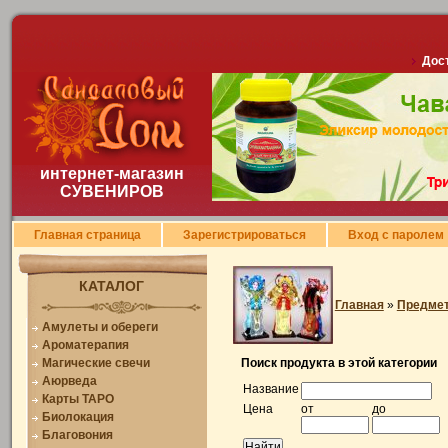
Дост
интернет-магазин
СУВЕНИРОВ
Главная страница
Зарегистрироваться
Вход с паролем
КАТАЛОГ
Главная
»
Предмет
Амулеты и обереги
Ароматерапия
Магические свечи
Поиск продукта в этой категории
Аюрведа
Название
Карты ТАРО
Цена
от
до
Биолокация
Благовония