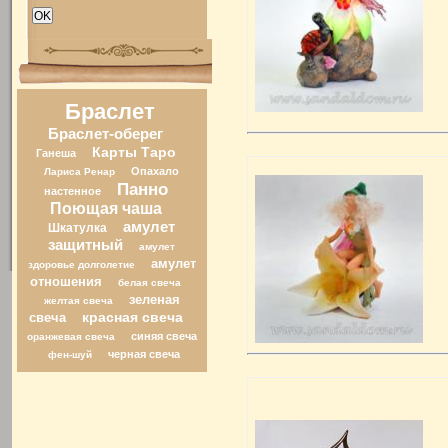
Браслет
Браслет-оберег
Карты Таро
Ганеша
Опахало
Лариса Ренар
Панно
настенное
Поющая чаша
амулет
Шкатулка
защитный
амулет
амулет
здоровье долголетие
отношения
белая свеча
зеленая
желтая свеча
свеча
красная свеча
синяя свеча
оранжевая свеча
черная свеча
фен-шуй