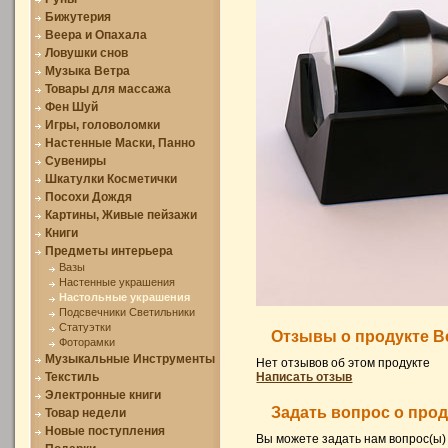
Бижутерия
Веера и Опахала
Ловушки снов
Музыка Ветра
Товары для массажа
Фен Шуй
Игры, головоломки
Настенные Маски, Панно
Сувениры
Шкатулки Косметички
Посохи Дождя
Картины, Живые пейзажи
Книги
Предметы интерьера
Вазы
Настенные украшения
Настольные украшения
Подсвечники Светильники
Статуэтки
Отзывы о продукте В
Фоторамки
Музыкальные Инструменты
Нет отзывов об этом продукте
Текстиль
Написать отзыв
Электронные книги
Задать вопрос о про
Товар недели
Новые поступления
Вы можете задать нам вопрос(ы