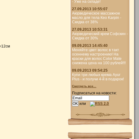
- Уже на складе!
27.09.2013 10:55:07
Аюрведическое массажное
масло для тела Кео Karpin -
Скидка от 38%
27.09.2013 10:53:31
Аюрведический крем Софскин -
Скидка от 30%
09.09.2013 14:45:40
L=12см
Меняйте цвет волос в такт
осеннему настроению! На
краски для волос Color Mate
снижена цена на 100 рублей!!!
09.09.2013 09:54:25
Купи три любых крема Ayur
Plus - и получи 4-й в подарок!
Смотреть все...
Подписаться на новости:
или