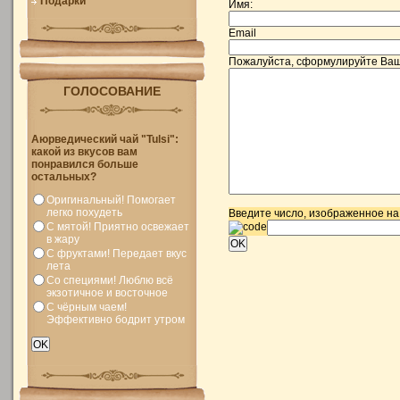
Подарки
Имя:
Email
Пожалуйста, сформулируйте Ваш
ГОЛОСОВАНИЕ
Аюрведический чай "Tulsi":
какой из вкусов вам
понравился больше
остальных?
Оригинальный! Помогает
легко похудеть
Введите число, изображенное на
С мятой! Приятно освежает
в жару
С фруктами! Передает вкус
лета
Со специями! Люблю всё
экзотичное и восточное
С чёрным чаем!
Эффективно бодрит утром