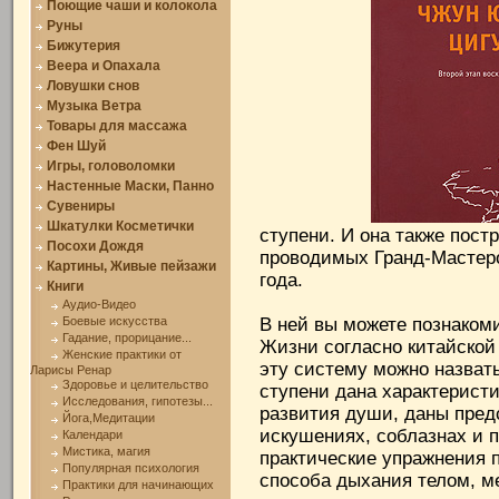
Поющие чаши и колокола
Руны
Бижутерия
Веера и Опахала
Ловушки снов
Музыка Ветра
Товары для массажа
Фен Шуй
Игры, головоломки
Настенные Маски, Панно
Сувениры
Шкатулки Косметички
ступени. И она также пост
Посохи Дождя
проводимых Гранд-Мастеро
Картины, Живые пейзажи
года.
Книги
Аудио-Видео
Боевые искусства
В ней вы можете познаком
Гадание, прорицание...
Жизни согласно китайско
Женские практики от
эту систему можно назвать 
Ларисы Ренар
Здоровье и целительство
ступени дана характеристи
Исследования, гипотезы...
развития души, даны предс
Йога,Медитации
искушениях, соблазнах и 
Календари
Мистика, магия
практические упражнения 
Популярная психология
способа дыхания телом, м
Практики для начинающих