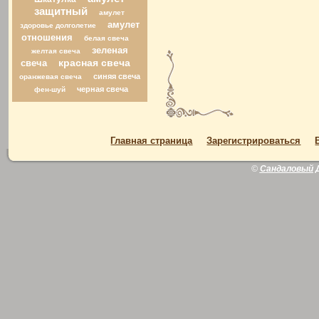
защитный
амулет
амулет
здоровье долголетие
отношения
белая свеча
зеленая
желтая свеча
свеча
красная свеча
синяя свеча
оранжевая свеча
черная свеча
фен-шуй
Главная страница
Зарегистрироваться
©
Сандаловый 