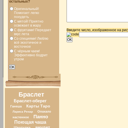
остальных?
Оригинальный!
Помогает легко
похудеть
С мятой! Приятно
освежает в жару
С фруктами! Передает
Введите число, изображенное на рис
вкус лета
Со специями! Люблю
всё экзотичное и
восточное
С чёрным чаем!
Эффективно бодрит
утром
Браслет
Браслет-оберег
Карты Таро
Ганеша
Опахало
Лариса Ренар
Панно
настенное
Поющая чаша
амулет
Шкатулка