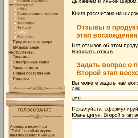
дыханием и инь-ян шаром.
Религия и духовная
лититературара
Рэйки
Книга рассчитана на широк
Самосовершенствование
Таро
Философия
Отзывы о продукт
Фэн-шуй
Цигун
этап восхождения
Эзотерика
Предметы интерьера
Нет отзывов об этом проду
Музыкальные
Написать отзыв
Инструменты
Текстиль
Электронные книги
Задать вопрос о 
Товар недели
Второй этап восх
Новые поступления
Подарки
Вы можете задать нам во
Имя:
Email
Пожалуйста, сформулируй
ГОЛОСОВАНИЕ
Юань цигун. Второй этап в
Аюрведический чай
"Tulsi": какой из вкусов
вам понравился больше