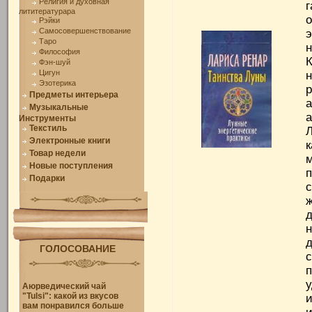
Религия и духовная
лититературара
Рэйки
Самосовершенствование
э
Таро
н
Философия
К
Фэн-шуй
Цигун
н
Эзотерика
Предметы интерьера
Музыкальные
Инструменты
Текстиль
Электронные книги
к
Товар недели
Новые поступления
Подарки
д
ГОЛОСОВАНИЕ
с
п
у
Аюрведический чай
"Tulsi": какой из вкусов
и
вам понравился больше