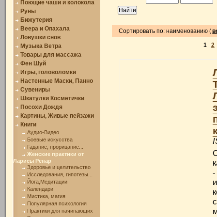
Поющие чаши и колокола
Руны
Бижутерия
Веера и Опахала
Сортировать по: наименованию (
в
Ловушки снов
1
2
Музыка Ветра
Товары для массажа
Фен Шуй
Игры, головоломки
Настенные Маски, Панно
Сувениры
Шкатулки Косметички
Посохи Дождя
Картины, Живые пейзажи
Книги
Аудио-Видео
Боевые искусства
I
Гадание, прорицание...
Женские практики от
Ларисы Ренар
к
Здоровье и целительство
-
Исследования, гипотезы...
Йога,Медитации
Календари
Мистика, магия
Популярная психология
Практики для начинающих