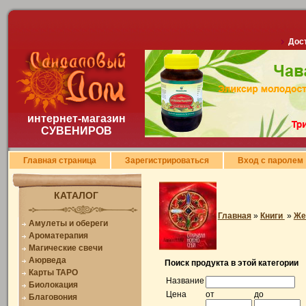
Дост
интернет-магазин
СУВЕНИРОВ
Главная страница
Зарегистрироваться
Вход с паролем
КАТАЛОГ
Главная
»
Книги
»
Же
Амулеты и обереги
Ароматерапия
Магические свечи
Аюрведа
Поиск продукта в этой категории
Карты ТАРО
Название
Биолокация
Цена
от
до
Благовония