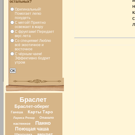
остальных?
Оригинальный!
к
Помогает легко
похудеть
С мятой! Приятно
освежает в жару
С фруктами! Передает
вкус лета
Со специями! Люблю
всё экзотичное и
восточное
С чёрным чаем!
Эффективно бодрит
утром
Браслет
Браслет-оберег
Карты Таро
Ганеша
Опахало
Лариса Ренар
Панно
настенное
Поющая чаша
амулет
Шкатулка