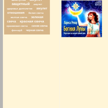
защитный
амулет
амулет
здоровье долголетие
отношения
белая свеча
зеленая
желтая свеча
свеча
красная свеча
синяя свеча
оранжевая свеча
черная свеча
фен-шуй