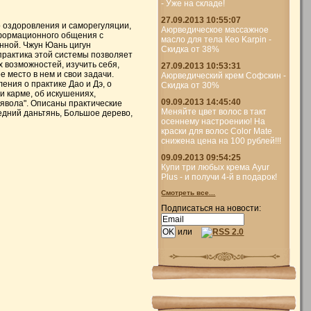
- Уже на складе!
27.09.2013 10:55:07
во оздоровления и саморегуляции,
Аюрведическое массажное
формационного общения с
масло для тела Кео Karpin -
нной. Чжун Юань цигун
Скидка от 38%
 практика этой системы позволяет
 возможностей, изучить себя,
27.09.2013 10:53:31
е место в нем и свои задачи.
Аюрведический крем Софскин -
ления о практике Дао и Дэ, о
Скидка от 30%
 и карме, об искушениях,
09.09.2013 14:45:40
ьявола". Описаны практические
Меняйте цвет волос в такт
едний даньтянь, Большое дерево,
осеннему настроению! На
краски для волос Color Mate
снижена цена на 100 рублей!!!
09.09.2013 09:54:25
Купи три любых крема Ayur
Plus - и получи 4-й в подарок!
Смотреть все...
Подписаться на новости:
или