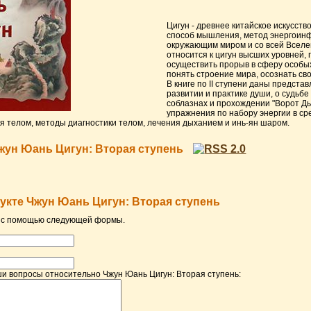
Цигун - древнее китайское искусст
способ мышления, метод энергоин
окружающим миром и со всей Вселе
относится к цигун высших уровней,
осуществить прорыв в сферу особых
понять строение мира, осознать сво
В книге по II ступени даны представ
развитии и практике души, о судьбе
соблазнах и прохождении "Ворот Д
упражнения по набору энергии в ср
я телом, методы диагностики телом, лечения дыханием и инь-ян шаром.
жун Юань Цигун: Вторая ступень
укте Чжун Юань Цигун: Вторая ступень
) с помощью следующей формы.
и вопросы относительно Чжун Юань Цигун: Вторая ступень: