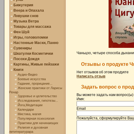
Бижутерия
Веера и Опахала
Ловушки снов
Музыка Ветра
Товары для массажа
Фен Шуй
Игры, головоломки
Настенные Маски, Панно
Сувениры
Чаньцзо, четыре способа дыхани
Шкатулки Косметички
Посохи Дождя
Отзывы о продукте Ч
Картины, Живые пейзажи
Книги
Нет отзывов об этом продукте
Аудио-Видео
Написать отзыв
Боевые искусства
Гадание, прорицание...
Задать вопрос о прод
Женские практики от Ларисы
Ренар
Вы можете задать нам вопрос(ы
Здоровье и целительство
Имя:
Исследования, гипотезы...
Йога,Медитации
Email
Календари
Мистика, магия
Пожалуйста, сформулируйте Ваш
Популярная психология
Практики для начинающих
Религия и духовная
лититературара