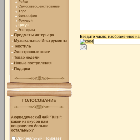
Рэйки
Самосовершенствование
Таро
Философия
Фэн-шуй
Цигун
Эзотерика
Предметы интерьера
Введите число, изображенное на
Музыкальные Инструменты
Текстиль
Электронные книги
Товар недели
Новые поступления
Подарки
ГОЛОСОВАНИЕ
Аюрведический чай "Tulsi":
какой из вкусов вам
понравился больше
остальных?
Оригинальный! Помогает