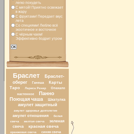
легко похудеть
С мятой! Приятно освежает
в жару
С фруктами! Передает вкус
лета
Со специями! Люблю всё
экзотичное и восточное
С чёрным чаем!
Эффективно бодрит утром
Браслет
Браслет-
оберег
Карты
Ганеша
Таро
Опахало
Лариса Ренар
Панно
настенное
Поющая чаша
Шкатулка
амулет защитный
амулет здоровье долголетие
амулет отношения
белая
зеленая
свеча
желтая свеча
свеча
красная свеча
синяя свеча
оранжевая свеча